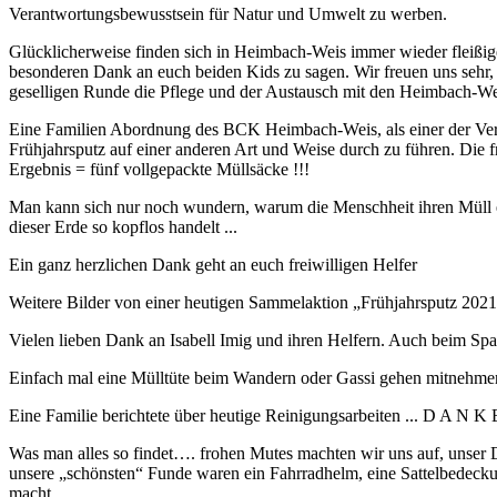
Verantwortungsbewusstsein für Natur und Umwelt zu werben.
Glücklicherweise finden sich in Heimbach-Weis immer wieder fleißige 
besonderen Dank an euch beiden Kids zu sagen. Wir freuen uns sehr,
geselligen Runde die Pflege und der Austausch mit den Heimbach-We
Eine Familien Abordnung des BCK Heimbach-Weis, als einer der Verein
Frühjahrsputz auf einer anderen Art und Weise durch zu führen. Die f
Ergebnis = fünf vollgepackte Müllsäcke !!!
Man kann sich nur noch wundern, warum die Menschheit ihren Müll ein
dieser Erde so kopflos handelt ...
Ein ganz herzlichen Dank geht an euch freiwilligen Helfer
Weitere Bilder von einer heutigen Sammelaktion „Frühjahrsputz 2021“
Vielen lieben Dank an Isabell Imig und ihren Helfern. Auch beim 
Einfach mal eine Mülltüte beim Wandern oder Gassi gehen mitnehmen
Eine Familie berichtete über heutige Reinigungsarbeiten ... D A N K 
Was man alles so findet…. frohen Mutes machten wir uns auf, unser 
unsere „schönsten“ Funde waren ein Fahrradhelm, eine Sattelbedecku
macht….