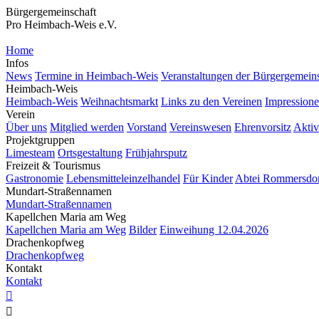
Bürgergemeinschaft
Pro Heimbach-Weis e.V.
Home
Infos
News
Termine in Heimbach-Weis
Veranstaltungen der Bürgergemein
Heimbach-Weis
Heimbach-Weis
Weihnachtsmarkt
Links zu den Vereinen
Impression
Verein
Über uns
Mitglied werden
Vorstand
Vereinswesen
Ehrenvorsitz
Aktiv
Projektgruppen
Limesteam
Ortsgestaltung
Frühjahrsputz
Freizeit & Tourismus
Gastronomie
Lebensmitteleinzelhandel
Für Kinder
Abtei Rommersdo
Mundart-Straßennamen
Mundart-Straßennamen
Kapellchen Maria am Weg
Kapellchen Maria am Weg
Bilder
Einweihung 12.04.2026
Drachenkopfweg
Drachenkopfweg
Kontakt
Kontakt

