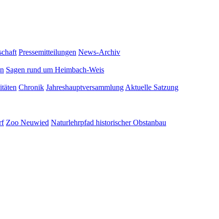
schaft
Pressemitteilungen
News-Archiv
en
Sagen rund um Heimbach-Weis
itäten
Chronik
Jahreshauptversammlung
Aktuelle Satzung
rf
Zoo Neuwied
Naturlehrpfad historischer Obstanbau