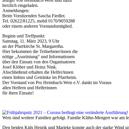
Bürger von Heimbach-Weis sind dazu
herzlich eingeladen.
Anmeldungen:
Beim Vorsitzenden Sascha Fiedler,
Tel. 02622/81225, mobil 0170/9059288
oder einem anderen Vorstandsmitglied.
Beginn und Treffpunkt:
Samstag, 11. März 2023, 9 Uhr
an der Pfarrkirche St. Margaretha.
Hier bekommen die Teilnehmer/innen die
nötige „Ausrüstung“ und Informationen
über den Einsatz von den Organisatoren
Josef Klöber und Heinz Nink.
Abschließend erhalten die Helfer/innen
einen Imbiss und Getränke im Pfarrheim.
Der Vorstand von Pro Heimbach-Weis e.V. dankt im Voraus
allen Helfern und Helferinnen
für ihren Einsatz!
Weis sind weitere Familien gefolgt. Familie Klähn-Mengert war am le
Den beiden Kids Henrik und Marieke konnte auch der starke Wind u