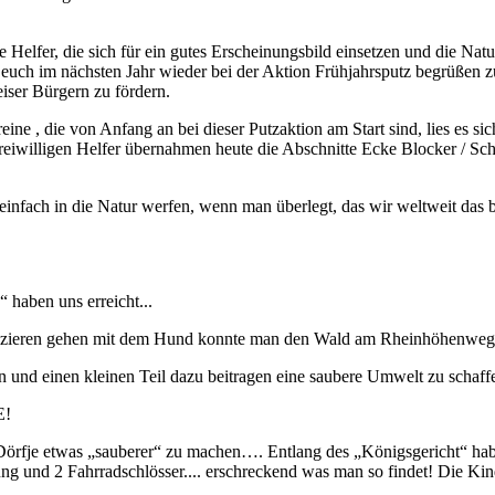
Helfer, die sich für ein gutes Erscheinungsbild einsetzen und die Natur
 euch im nächsten Jahr wieder bei der Aktion Frühjahrsputz begrüßen 
iser Bürgern zu fördern.
e , die von Anfang an bei dieser Putzaktion am Start sind, lies es si
reiwilligen Helfer übernahmen heute die Abschnitte Ecke Blocker / Schö
fach in die Natur werfen, wenn man überlegt, das wir weltweit das be
 haben uns erreicht...
Spazieren gehen mit dem Hund konnte man den Wald am Rheinhöhenweg 
 und einen kleinen Teil dazu beitragen eine saubere Umwelt zu schaf
E!
Dörfje etwas „sauberer“ zu machen…. Entlang des „Königsgericht“ hab
ng und 2 Fahrradschlösser.... erschreckend was man so findet! Die Ki